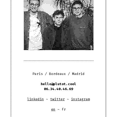
Paris
/
Bordeaux
/
Madrid
hello@plutot.cool
06.34.40.46.69
linkedin
~
twitter
~
instagram
en
~
fr